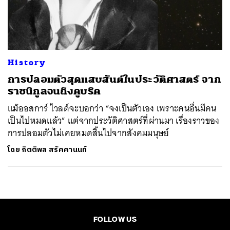
ค้นหา
SHARE
TWEET
LINE
EMAIL
History
การปลอมตัวสุดแสบสันต์ในประวัติศาสตร์ จาก
ราชนิกูลจนถึงคูบริค
แม้ออสการ์ ไวลด์จะบอกว่า “จงเป็นตัวเอง เพราะคนอื่นมีคน
เป็นไปหมดแล้ว” แต่จากประวัติศาสตร์ที่ผ่านมา เรื่องราวของ
การปลอมตัวไม่เคยหมดสิ้นไปจากสังคมมนุษย์
โดย
กิตติพล สรัคคานนท์
FOLLOW US