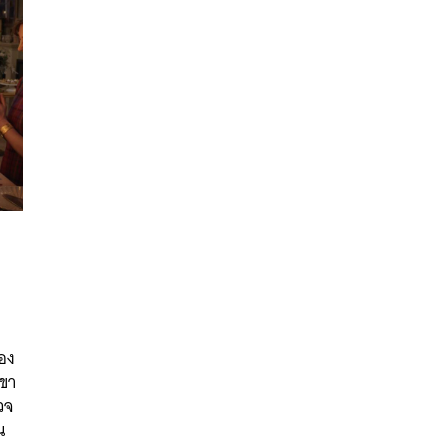
นหา
SHARE
TWEET
LINE
EMAIL
ของ
เขา
วจ
น