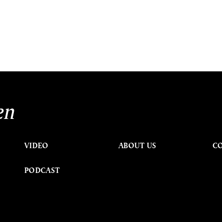
en
VIDEO
ABOUT US
C
PODCAST