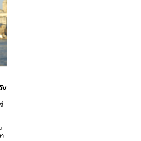
กับ
นหา
SHARE
TWEET
LINE
EMAIL
ี่
ก
าน
ตา