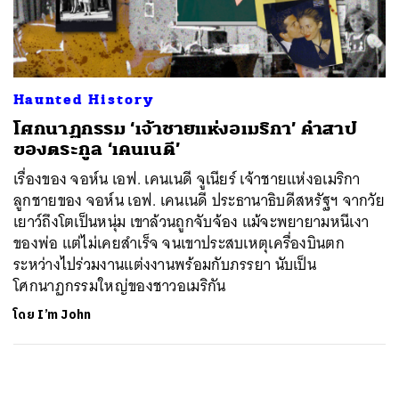
ค้นหา
SHARE
TWEET
LINE
EMAIL
Haunted History
โศกนาฏกรรม ‘เจ้าชายแห่งอเมริกา’ คำสาป
ของตระกูล ‘เคนเนดี’
เรื่องของ จอห์น เอฟ. เคนเนดี จูเนียร์ เจ้าชายแห่งอเมริกา
ลูกชายของ จอห์น เอฟ. เคนเนดี ประธานาธิบดีสหรัฐฯ จากวัย
เยาว์ถึงโตเป็นหนุ่ม เขาล้วนถูกจับจ้อง แม้จะพยายามหนีเงา
ของพ่อ แต่ไม่เคยสำเร็จ จนเขาประสบเหตุเครื่องบินตก
ระหว่างไปร่วมงานแต่งงานพร้อมกับภรรยา นับเป็น
โศกนาฏกรรมใหญ่ของชาวอเมริกัน
โดย
I’m John