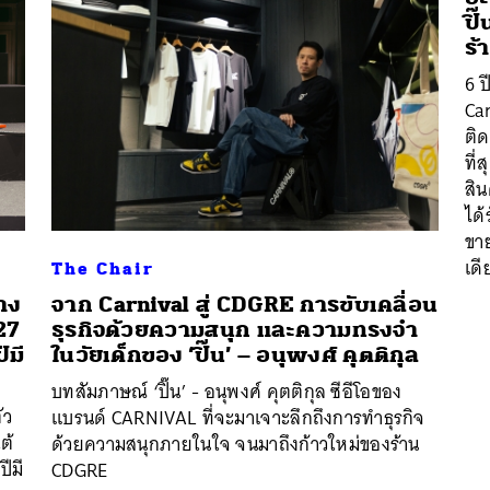
ปิ
ร้
6 ป
Car
ติ
ที่
สิน
ได้
ขาย
เดี
The Chair
าง
จาก Carnival สู่ CDGRE การขับเคลื่อน
27
ธุรกิจด้วยความสนุก และความทรงจำ
ีมี
ในวัยเด็กของ ‘ปิ๊น’ – อนุพงศ์ คุตติกุล
นหา
บทสัมภาษณ์ ‘ปิ๊น’ - อนุพงศ์ คุตติกุล ซีอีโอของ
SHARE
TWEET
LINE
EMAIL
ัว
แบรนด์ CARNIVAL ที่จะมาเจาะลึกถึงการทำธุรกิจ
ต้
ด้วยความสนุกภายในใจ จนมาถึงก้าวใหม่ของร้าน
ีมี
CDGRE