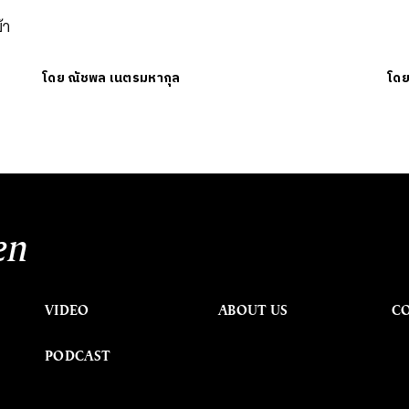
้า
โดย
ณัชพล เนตรมหากุล
โด
en
VIDEO
ABOUT US
C
PODCAST