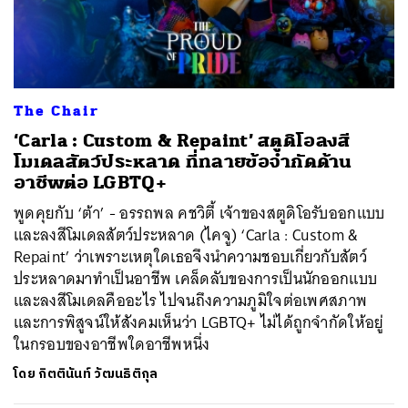
ค้นหา
The Chair
SHARE
TWEET
LINE
EMAIL
‘Carla : Custom & Repaint’ สตูดิโอลงสี
โมเดลสัตว์ประหลาด ที่ทลายข้อจำกัดด้าน
อาชีพต่อ LGBTQ+
พูดคุยกับ ‘ต้า’ - อรรถพล คชวิตี้ เจ้าของสตูดิโอรับออกแบบ
และลงสีโมเดลสัตว์ประหลาด (ไคจู) ‘Carla : Custom &
Repaint’ ว่าเพราะเหตุใดเธอจึงนำความชอบเกี่ยวกับสัตว์
ประหลาดมาทำเป็นอาชีพ เคล็ดลับของการเป็นนักออกแบบ
และลงสีโมเดลคืออะไร ไปจนถึงความภูมิใจต่อเพศสภาพ
และการพิสูจน์ให้สังคมเห็นว่า LGBTQ+ ไม่ได้ถูกจำกัดให้อยู่
ในกรอบของอาชีพใดอาชีพหนึ่ง
โดย
กิตตินันท์ วัฒนธิติกุล