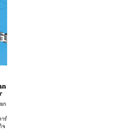
าก
r
นหา
ดอก
SHARE
TWEET
LINE
EMAIL
าร์
กิจ