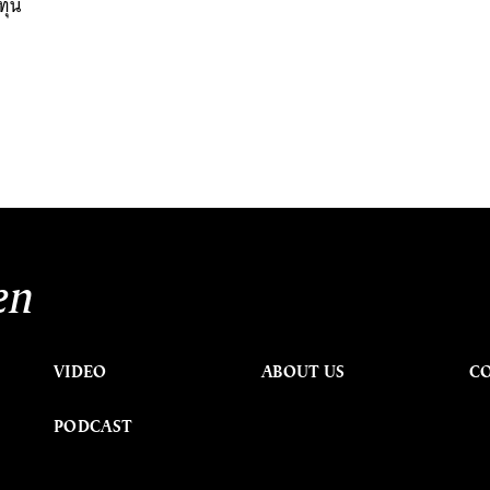
ทุน
en
VIDEO
ABOUT US
C
PODCAST