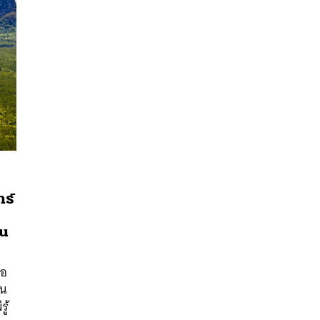
ทธ์
อน
นหา
SHARE
TWEET
LINE
EMAIL
ือ
ใน
ู้