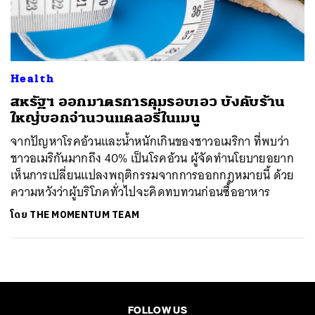
ค้นหา
SHARE
TWEET
LINE
EMAIL
Health
สหรัฐฯ ออกมาตรการคุมรอบเอว บังคับร้าน
ใหญ่บอกจำนวนแคลอรี่ในเมนู
จากปัญหาโรคอ้วนและน้ำหนักเกินของชาวอเมริกา ที่พบว่า
ชาวอเมริกันมากถึง 40% เป็นโรคอ้วน ผู้จัดทำนโยบายอยาก
เห็นการเปลี่ยนแปลงพฤติกรรมจากการออกกฎหมายนี้ ด้วย
ความหวังว่าผู้บริโภคทั่วไปจะคิดทบทวนก่อนซื้ออาหาร
โดย
THE MOMENTUM TEAM
FOLLOW US