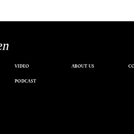
en
VIDEO
ABOUT US
C
PODCAST