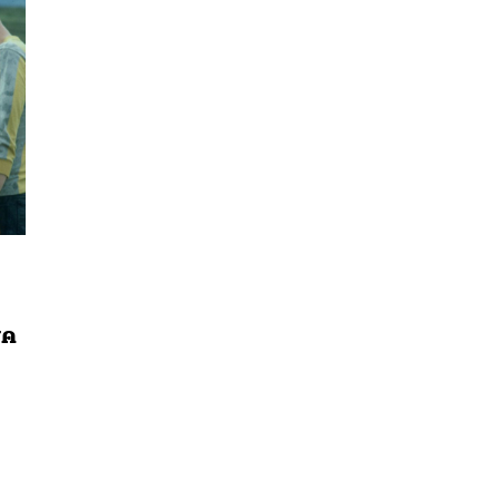
นหา
ุค
SHARE
TWEET
LINE
EMAIL