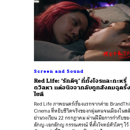
Screen and Sound
Red Life: ‘รักดีๆ’ ที่ทั้งโจรและกะหรี่
ถวิลหา แต่อนิจจากลับถูกสังคมฉุดรั้ง
ไยดี
Red Life ภาพยนตร์เรื่องแรกจากค่าย BrandTh
ค้
Cinema ที่หยิบชีวิตจริงของกลุ่มคนจนเมืองในสล
ย่านวงเวียน 22 กรกฎาคม ผ่านฝีมือการกำกับขอ
ลักญ-เอกลักญ กรรณศรณ์ ที่ตั้งโจทย์ตัวโตๆ ไว้ 