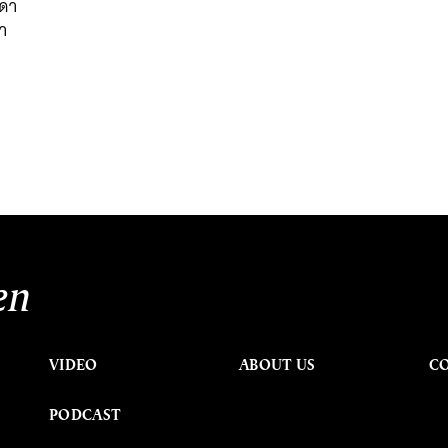
มดา
่ำ
en
VIDEO
ABOUT US
C
PODCAST