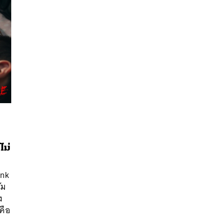
ไม่
ink
นหา
ัม
SHARE
TWEET
LINE
EMAIL
ง
คือ