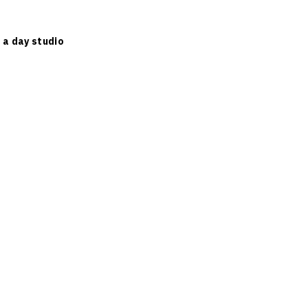
ย
a day studio