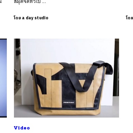
น
สมุดจดทั่วไป ...
โดย
a day studio
โด
Video