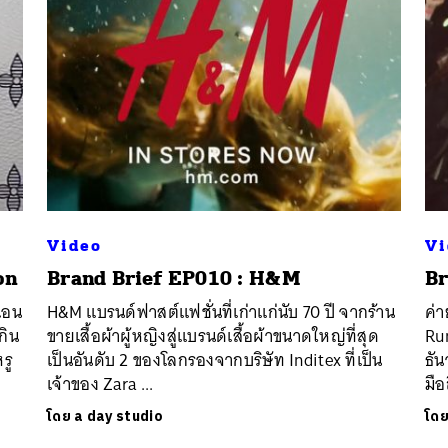
Video
Vi
on
Brand Brief EP010 : H&M
Br
เอน
H&M แบรนด์ฟาสต์แฟชั่นที่เก่าแก่นับ 70 ปี จากร้าน
ค่
กิน
ขายเสื้อผ้าผู้หญิงสู่แบรนด์เสื้อผ้าขนาดใหญ่ที่สุด
Run
รู
เป็นอันดับ 2 ของโลกรองจากบริษัท Inditex ที่เป็น
ธัน
เจ้าของ Zara ...
มือ
โดย
a day studio
โด