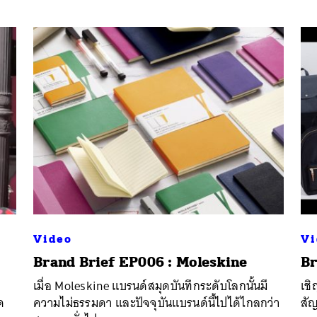
Video
Vi
Brand Brief EP006 : Moleskine
Br
นหา
เมื่อ Moleskine แบรนด์สมุดบันทึกระดับโลกนั้นมี
เชิ
SHARE
TWEET
LINE
EMAIL
ด
ความไม่ธรรมดา และปัจจุบันแบรนด์นี้ไปได้ไกลกว่า
สัญ