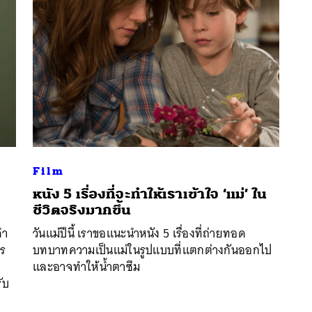
Film
หนัง 5 เรื่องที่จะทำให้เราเข้าใจ ‘แม่’ ใน
ชีวิตจริงมากขึ้น
นหา
คำ
วันแม่ปีนี้ เราขอแนะนำหนัง 5 เรื่องที่ถ่ายทอด
SHARE
TWEET
LINE
EMAIL
าร
บทบาทความเป็นแม่ในรูปแบบที่แตกต่างกันออกไป
และอาจทำให้น้ำตาซึม
ับ