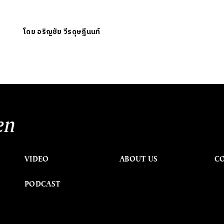
โดย
อริญชัย วีรดุษฎีนนท์
en
VIDEO
ABOUT US
C
PODCAST