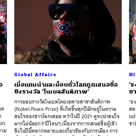
Global Affairs
Hi
จ
เมื่อแกนนำและม็อบทั่วโลกถูกเสนอชื่อ
‘ธ
ชิงรางวัล ‘โนเบลสันติภาพ’
ชา
นหา
การมอบรางวัลโนเบลโดยเฉพาะสาขาสันติภาพ
‘ธ
SHARE
TWEET
LINE
EMAIL
ิด
(Nobel Peace Prize) ที่เกิดขึ้นทุกปีมักอยู่ในความ
สห
า
สนใจของชาวโลกเสมอ ทว่าในปี 2021 ดูจะน่าสนใจ
แปร
ียก
มากไม่น้อยกว่าปีไหนๆ เนื่องจากการเสนอชื่อผู้เข้า
ชาต
วาม
ชิงในปีนี้หลากหลายและเกี่ยวข้องกับการเมือง การ