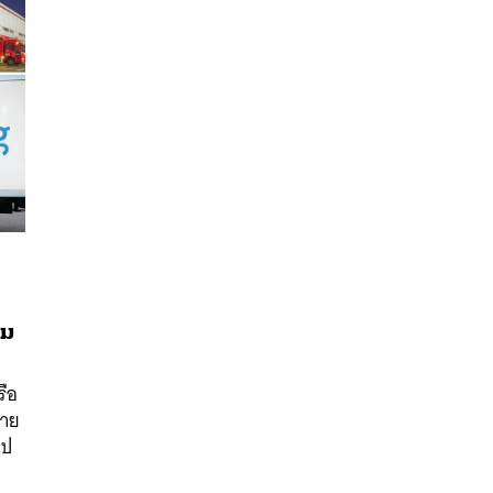
ก
อม
นหา
SHARE
TWEET
LINE
EMAIL
รือ
ลาย
ไป