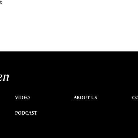
ละ
en
VIDEO
ABOUT US
C
PODCAST