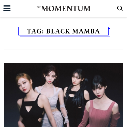
TAG:
BLACK MAMBA