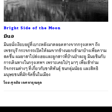
ค้นหา
SHARE
TWEET
LINE
EMAIL
Bright Side of the Moon
มึนอ
มึนอนั่งเงียบอยู่ที่เบาะหลังมาตลอดทางจากกรุงเทพฯ ถึง
เพชรบุรี กระจกรถเปิดให้ลมจากข้างนอกเข้ามาบ้างเพื่อความ
สดชื่น ผมอาสาไปส่งเธอและลูกสาวที่บ้านป่าละอู มึนอชินกับ
การเดินทางในกรุงเทพฯ เพราะเคยไปๆ มาๆ เพื่อเข้าร่วม
กิจกรรมต่างๆ ที่เกี่ยวกับชาติพันธุ์ ชนกลุ่มน้อย และสิทธิ
มนุษยชนที่มักจัดขึ้นในเมือง
โดย
ศุภชัย เกศการุณกุล