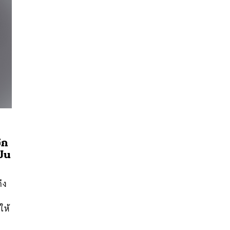
ีก
ปิน
นหา
SHARE
TWEET
LINE
EMAIL
ึง
จ
ให้