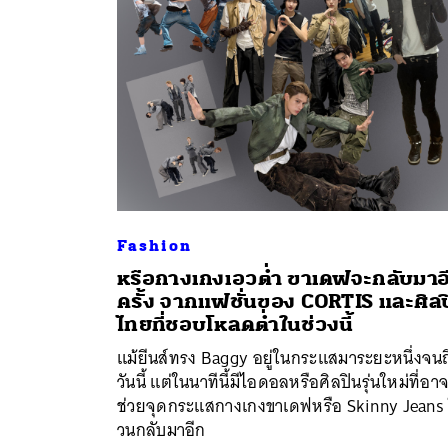
Fashion
หรือกางเกงเอวต่ำ ขาเดฟจะกลับมาอ
ครั้ง จากแฟชั่นของ CORTIS และศิล
ค้
ไทยที่ชอบโหลดต่ำในช่วงนี้
แม้ยีนส์ทรง Baggy อยู่ในกระแสมาระยะหนึ่งจนถ
วันนี้ แต่ในนาทีนี้มีไอดอลหรือศิลปินรุ่นใหม่ที่อา
ช่วยจุดกระแสกางเกงขาเดฟหรือ Skinny Jeans 
วนกลับมาอีก