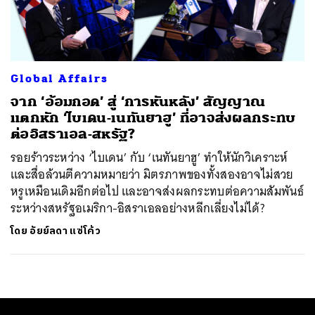
ค้นหา
SHARE
TWEET
LINE
EMAIL
Global Affairs
จาก ‘อ้อมกอด’ สู่ ‘การหันหลัง’ สัญญาณ
แตกหัก ‘ไบเดน-เนทันยาฮู’ ที่อาจส่งผลกระทบ
ต่ออิสราเอล-สหรัฐ?
รอยร้าวระหว่าง ‘ไบเดน’ กับ ‘เนทันยาฮู’ ทำให้นักวิเคราะห์
และสื่อล้วนตีความหมายว่า มิตรภาพของทั้งสองอาจไม่สวย
หรูเหมือนเดิมอีกต่อไป และอาจส่งผลกระทบต่อความสัมพันธ์
ระหว่างสหรัฐอเมริกา-อิสราเอลอย่างหลีกเลี่ยงไม่ได้?
โดย
อัยย์ลดา แซ่โค้ว