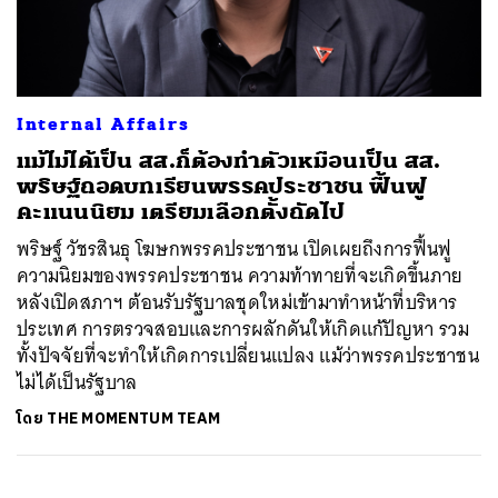
ค้นหา
Internal Affairs
SHARE
TWEET
LINE
EMAIL
แม้ไม่ได้เป็น สส.ก็ต้องทำตัวเหมือนเป็น สส.
พริษฐ์ถอดบทเรียนพรรคประชาชน ฟื้นฟู
คะแนนนิยม เตรียมเลือกตั้งถัดไป
พริษฐ์ วัชรสินธุ โฆษกพรรคประชาชน เปิดเผยถึงการฟื้นฟู
ความนิยมของพรรคประชาชน ความท้าทายที่จะเกิดขึ้นภาย
หลังเปิดสภาฯ ต้อนรับรัฐบาลชุดใหม่เข้ามาทำหน้าที่บริหาร
ประเทศ การตรวจสอบและการผลักดันให้เกิดแก้ปัญหา รวม
ทั้งปัจจัยที่จะทำให้เกิดการเปลี่ยนแปลง แม้ว่าพรรคประชาชน
ไม่ได้เป็นรัฐบาล
โดย
THE MOMENTUM TEAM