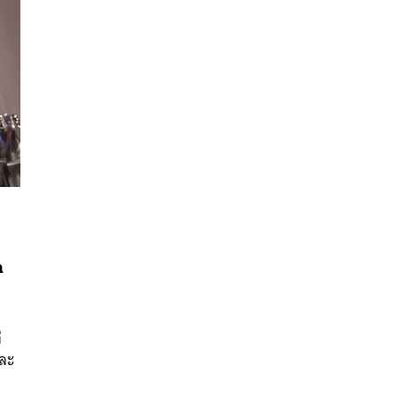
n
นหา
SHARE
TWEET
LINE
EMAIL
่
และ