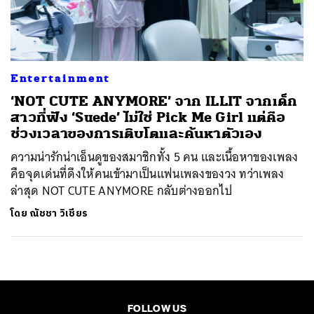
ค้นหา
SHARE
TWEET
LINE
EMAIL
Entertainment
‘NOT CUTE ANYMORE’ จาก ILLIT จากเด็ก
สาวที่ฟัง ‘Suede’ ไม่ใช่ Pick Me Girl แต่คือ
ช่วงเวลาของการเติบโตและค้นหาตัวเอง
ความน่ารักน่าเอ็นดูของสมาชิกทั้ง 5 คน และเนื้อหาของเพลง
คือจุดเด่นที่ดึงให้คนเข้ามาเป็นแฟนเพลงของวง ทว่าเพลง
ล่าสุด NOT CUTE ANYMORE กลับต่างออกไป
โดย
ณัชชา วิเชียร
FOLLOW US