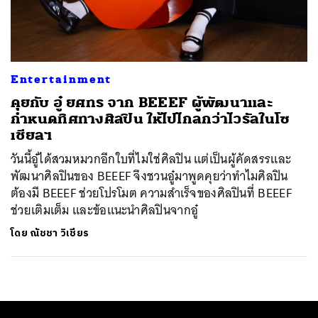
ค้นหา
SHARE
TWEET
LINE
EMAIL
Entertainment
คุยกับ อู๋ ยศทร จาก BEEEF ผู้พัฒนาและ
กำหนดทิศทางศิลปิน ให้ไปไกลกว่าไวรัลในโซ
เชียลฯ
วันนี้อู๋ได้สวมหมวกอีกใบที่ไมใช่ศิลปิน แต่เป็นผู้คัดสรรและ
พัฒนาศิลปินของ BEEEF จึงชวนอู๋มาพูดคุยว่าทำไมศิลปิน
ต้องมี BEEEF ช่วยโปรโมต ความสำเร็จของศิลปินที่ BEEEF
ช่วยเติมเต็ม และข้อแนะนำศิลปินจากอู๋
โดย
ณัชชา วิเชียร