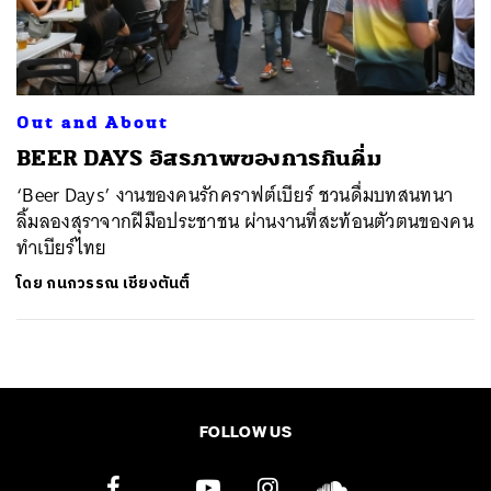
ค้นหา
SHARE
TWEET
LINE
EMAIL
Out and About
BEER DAYS อิสรภาพของการกินดื่ม
‘Beer Days’ งานของคนรักคราฟต์เบียร์ ชวนดื่มบทสนทนา
ลิ้มลองสุราจากฝีมือประชาชน ผ่านงานที่สะท้อนตัวตนของคน
ทำเบียร์ไทย
โดย
กนกวรรณ เชียงตันติ์
FOLLOW US