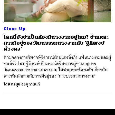
ค้นหา
SHARE
TWEET
LINE
EMAIL
Close-Up
โลกนี้ยังจำเป็นต้องมีนางงามอยู่ไหม? ชำแหละ
การมีอยู่ของวัฒนธรรมนางงามกับ ‘ฐิติพงษ์
ด้วงคง’
ท่ามกลางการวิพากษ์วิจารณ์ร้อนแรงทั้งกับแฟนนางงามและผู้
ชมทั่วไป ธง-ฐิติพงษ์ ด้วงคง นักวิชาการผู้ชำนาญการ
วัฒนธรรมการประกวดนางงาม ได้ชำแหละข้อสงสัยเกี่ยวกับ
สารพัดคำถามกับการมีอยู่ของ ‘การประกวดนางงาม’
โดย
ตรีนุช อิงคุทานนท์