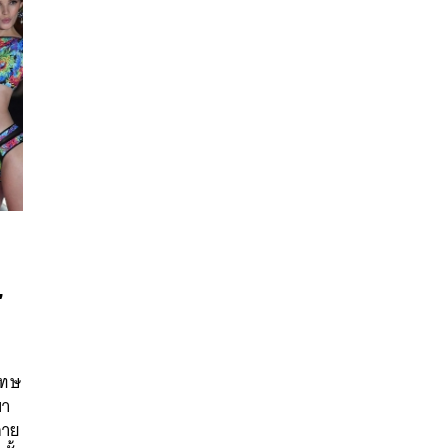
’
นหา
SHARE
TWEET
LINE
EMAIL
โทษ
ขา
ลาย