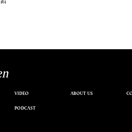
ตั้ง
en
VIDEO
ABOUT US
C
PODCAST