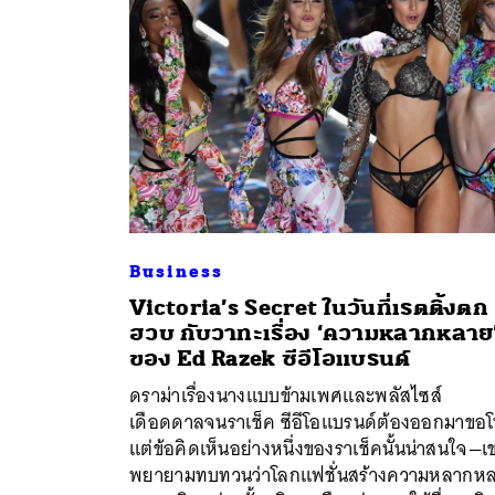
Business
Victoria’s Secret ในวันที่เรตติ้งตก
ฮวบ กับวาทะเรื่อง ‘ความหลากหลาย
ของ Ed Razek ซีอีโอแบรนด์
ค้
ดราม่าเรื่องนางแบบข้ามเพศและพลัสไซส์
เดือดดาลจนราเช็ค ซีอีโอแบรนด์ต้องออกมาขอ
แต่ข้อคิดเห็นอย่างหนึ่งของราเช็คนั้นน่าสนใจ—เ
พยายามทบทวนว่าโลกแฟชั่นสร้างความหลากห