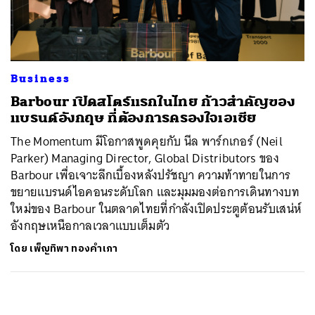
ค้นหา
SHARE
TWEET
LINE
EMAIL
Business
Barbour เปิดสโตร์แรกในไทย ก้าวสำคัญของ
แบรนด์อังกฤษ ที่ต้องการครองใจเอเชีย
The Momentum มีโอกาสพูดคุยกับ นีล พาร์กเกอร์ (Neil
Parker) Managing Director, Global Distributors ของ
Barbour เพื่อเจาะลึกเบื้องหลังปรัชญา ความท้าทายในการ
ขยายแบรนด์ไอคอนระดับโลก และมุมมองต่อการเดินทางบท
ใหม่ของ Barbour ในตลาดไทยที่กำลังเปิดประตูต้อนรับเสน่ห์
อังกฤษเหนือกาลเวลาแบบเต็มตัว
โดย
เพ็ญทิพา ทองคำเภา