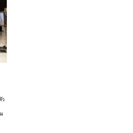
นหา
ตัว
SHARE
TWEET
LINE
EMAIL
าม
ง