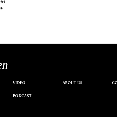
่อง
อม
en
VIDEO
ABOUT US
C
PODCAST