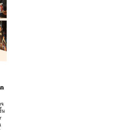
ุก
นหา
SHARE
TWEET
LINE
EMAIL
วจ
ึ้น
r
น