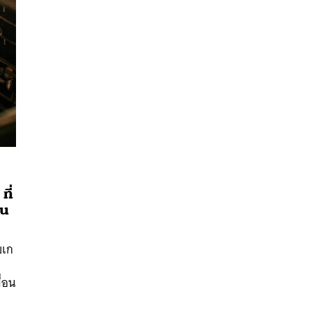
ี่
อน
นหา
SHARE
TWEET
LINE
EMAIL
บเก
ื่อน