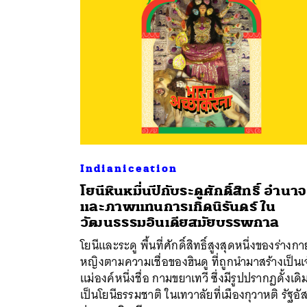
Indianiceation
โยนีหินหมื่นปีกับระดูศักดิ์สิทธิ์ อำนาจ
และภาพแทนการเกิดนิรันดร์ ใน
ค้
วัฒนธรรมอินเดียสมัยบรรพกาล
โยนีและระดู พื้นที่ศักดิ์สิทธิ์สูงสุดหนึ่งของร่างกาย
หญิงตามความเชื่อของฮินดู ที่ถูกนำมาสร้างเป็นเ
แม่องค์หนึ่งชื่อ กามขยาเทวี ซึ่งมีรูปปรากฏดั้งเดิ
เป็นโยนีธรรมชาติ ในเทวาลัยที่เมืองกุวาหติ รัฐอั