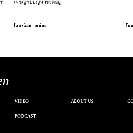
ัท
เผชิญกับปัญหาชีวิตอยู่
โดย
ณัชชา วิเชียร
โด
en
VIDEO
ABOUT US
C
PODCAST