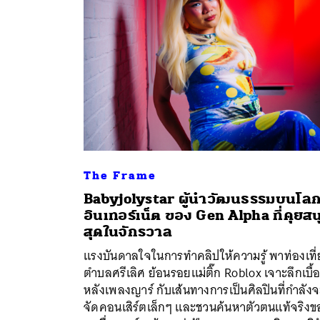
The Frame
Babyjolystar ผู้นำวัฒนธรรมบนโล
อินเทอร์เน็ต ของ Gen Alpha ที่คุยสน
สุดในจักรวาล
ค้
แรงบันดาลใจในการทำคลิปให้ความรู้ พาท่องเที่
ตำบลศรีเลิศ ย้อนรอยแม่ติ๊ก Roblox เจาะลึกเบื้
หลังเพลงญาร์ กับเส้นทางการเป็นศิลปินที่กำลัง
จัดคอนเสิร์ตเล็กๆ และชวนค้นหาตัวตนแท้จริงข