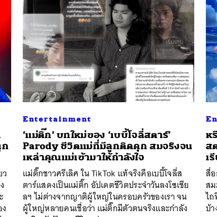
Entertainment
En
ก
‘แม่ติ๊ก’ บทใหม่ของ ‘เบบี้โจลี่สตาร์’
หร
ุก
Parody ชีวิตแม่ที่มีลูกติดคุก สมจริงจน
สต
เหล่าคุณแม่เข้ามาให้กำลังใจ
เร
นหา
ยว
แม่ติ๊กชาวศรีเลิศ ใน TikTok แท้จริงคือเบบี้โจลี่ส
สื
SHARE
TWEET
LINE
EMAIL
อง
ตาร์แสดงเป็นแม่ติ๊ก อัปเดตชีวิตประจำวันลงโซเชีย
สมม
จะ
ลฯ ไม่ต่างจากญาติผู้ใหญ่ในครอบครัวของเรา จน
ไถฟ
อง
ผู้ใหญ่หลายคนเชื่อว่า แม่ติ๊กมีตัวตนจริงและกำลัง
บ้า