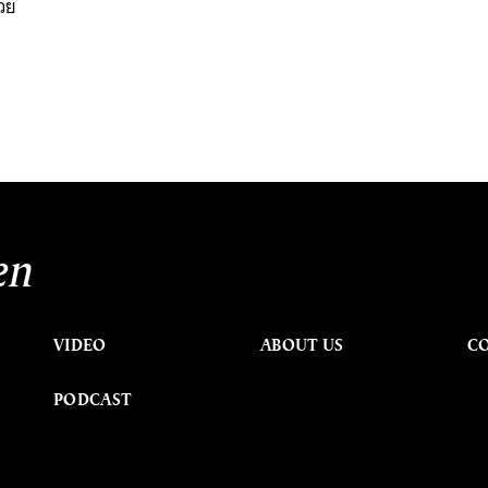
้วย
en
VIDEO
ABOUT US
C
PODCAST