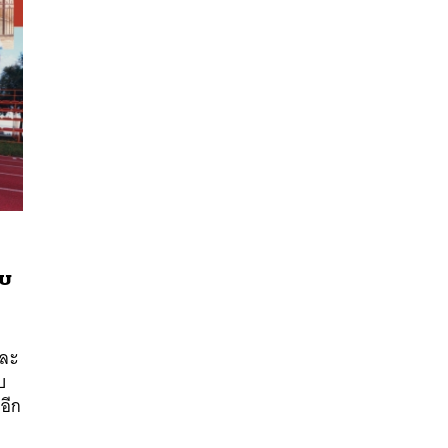
บบ
นหา
และ
SHARE
TWEET
LINE
EMAIL
บ
อีก