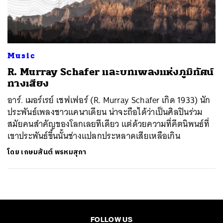
ค้นหา
SHARE
TWEET
LINE
EMAIL
Music
R. Murray Schafer และบทเพลงแห่งภูมิทัศน์
ทางเสียง
อาร์. เมอร์เรย์ เชฟเฟอร์ (R. Murray Schafer เกิด 1933) นัก
ประพันธ์เพลงชาวแคนาเดียน น่าจะถือได้ว่าเป็นศิลปินร่วม
สมัยคนสำคัญของโลกเลยทีเดียว แต่ด้วยความที่คีตนิพนธ์ที่
เขาประพันธ์ขึ้นนั้นช่างแปลกประหลาดเสียเหลือเกิน
โดย
เกษมสันต์ พรหมสุภา
FOLLOW US