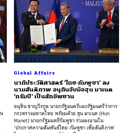
Global Affairs
นาทีประวัติศาสตร์ ‘ไทย-กัมพูชา’ ลง
นามสันติภาพ อนุทินจับมือฮุน มาเนต
‘ทรัมป์‘ เป็นสักขีพยาน
นหา
อนุทิน ชาญวีรกูล นายกรัฐมนตรีและรัฐมนตรีว่าการ
SHARE
TWEET
LINE
EMAIL
ชน
กระทรวงมหาดไทย พร้อมด้วย ฮุน มาเนต (Hun
Manet) นายกรัฐมนตรีกัมพูชา ร่วมลงนามใน
‘ประกาศความสัมพันธ์ไทย-กัมพูชา เพื่อสันติภาพ’