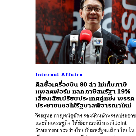
Internal Affairs
ดีลซื้อเครื่องบิน 80 ลำ-ไม่เก็บภาษี
แพลตฟอร์ม แลกภาษีสหรัฐฯ 19%
เสี่ยงเสียเปรียบประเทศคู่แข่ง พรรค
ค้
ประชาชนขอให้รัฐบาลพิจารณาใหม่
วีระยุทธ กาญจน์ชูฉัตร รองหัวหน้าพรรคประชา
และทีมเศรษฐกิจ ให้สัมภาษณ์ถึงกรณี Joint
Statement ระหว่างไทยกับสหรัฐอเมริกา โดยใน