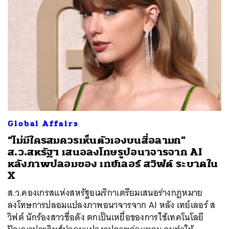
Global Affairs
“ไม่มีใครสมควรเห็นตัวเองบนสื่อลามก”
ส.ว.สหรัฐฯ เสนอลงโทษรูปอนาจารจาก AI
หลังภาพปลอมของ เทย์เลอร์ สวิฟต์ ระบาดใน
X
ส.ว.คองเกรสแห่งสหรัฐอเมริกาเตรียมเสนอร่างกฎหมาย
ลงโทษการปลอมแปลงภาพอนาจารจาก AI หลัง เทย์เลอร์ ส
วิฟต์ นักร้องสาวชื่อดัง ตกเป็นเหยื่อของการใช้เทคโนโลยี