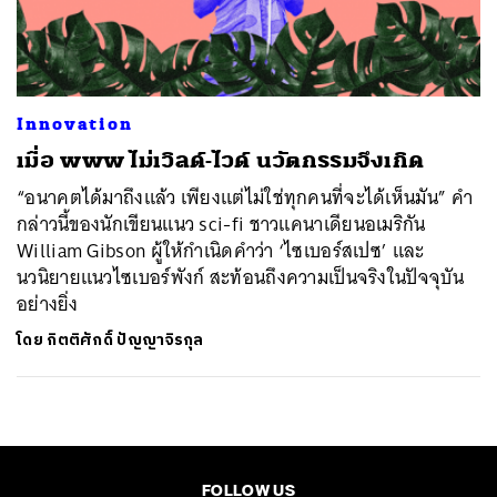
ค้นหา
SHARE
TWEET
LINE
EMAIL
Innovation
เมื่อ www ไม่เวิลด์-ไวด์ นวัตกรรมจึงเกิด
“อนาคตได้มาถึงแล้ว เพียงแต่ไม่ใช่ทุกคนที่จะได้เห็นมัน” คำ
กล่าวนี้ของนักเขียนแนว sci-fi ชาวแคนาเดียนอเมริกัน
William Gibson ผู้ให้กำเนิดคำว่า ‘ไซเบอร์สเปซ’ และ
นวนิยายแนวไซเบอร์พังก์ สะท้อนถึงความเป็นจริงในปัจจุบัน
อย่างยิ่ง
โดย
กิตติศักดิ์ ปัญญาจิรกุล
FOLLOW US