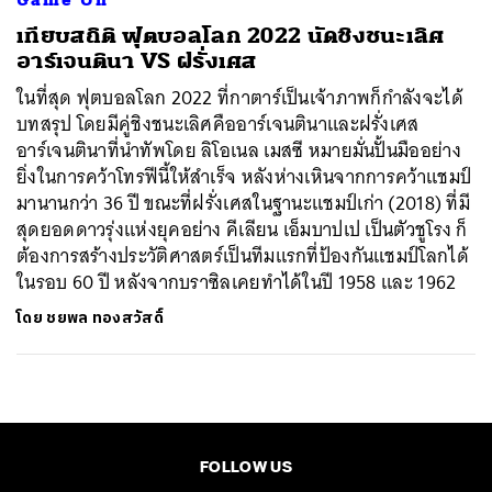
เทียบสถิติ ฟุตบอลโลก 2022 นัดชิงชนะเลิศ
อาร์เจนตินา VS ฝรั่งเศส
ในที่สุด ฟุตบอลโลก 2022 ที่กาตาร์เป็นเจ้าภาพก็กำลังจะได้
บทสรุป โดยมีคู่ชิงชนะเลิศคืออาร์เจนตินาและฝรั่งเศส
อาร์เจนตินาที่นำทัพโดย ลิโอเนล เมสซี หมายมั่นปั้นมืออย่าง
ยิ่งในการคว้าโทรฟีนี้ให้สำเร็จ หลังห่างเหินจากการคว้าแชมป์
มานานกว่า 36 ปี ขณะที่ฝรั่งเศสในฐานะแชมป์เก่า (2018) ที่มี
สุดยอดดาวรุ่งแห่งยุคอย่าง คีเลียน เอ็มบาปเป เป็นตัวชูโรง ก็
ต้องการสร้างประวัติศาสตร์เป็นทีมแรกที่ป้องกันแชมป์โลกได้
ในรอบ 60 ปี หลังจากบราซิลเคยทำได้ในปี 1958 และ 1962
โดย
ชยพล ทองสวัสดิ์
FOLLOW US