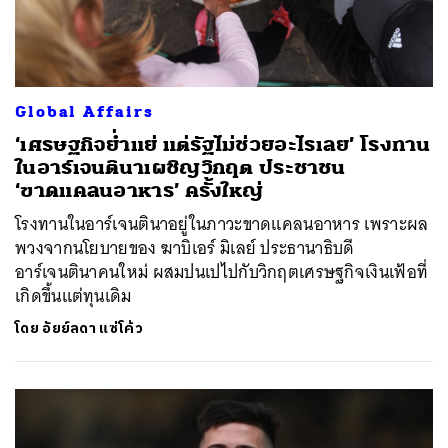
Global Affairs
‘เศรษฐกิจย่ำแย่ แต่รัฐไม่ช่วยอะไรเลย’ โรงทาน
ในอาร์เจนตินาเผชิญวิกฤต ประชาชน
‘ขาดแคลนอาหาร’ ครั้งใหญ่
โรงทานในอาร์เจนตินาอยู่ในภาวะขาดแคลนอาหาร เพราะผล
พวงจากนโยบายของ ฆาบิเอร์ มิเลย์ ประธานาธิบดี
อาร์เจนตินาคนใหม่ ผสมปนเปไปกับวิกฤตเศรษฐกิจเงินเฟ้อที่
เกิดขึ้นแต่ทุนเดิม
โดย
อัยย์ลดา แซ่โค้ว