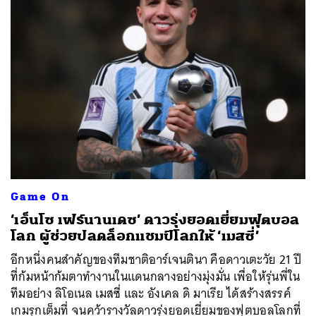
ค้นหา
Game On
SHARE
TWEET
LINE
EMAIL
‘เอ็นโซ เฟร์นานเดซ’ ดาวรุ่งยอดเยี่ยมฟุตบอล
โลก ผู้ช่วยปลดล็อกแชมป์โลกให้ ‘เมสซี่’
อีกหนึ่งคนสำคัญของทีมชาติอาร์เจนตินา คือดาวเตะวัย 21 ปี
ที่ก้มหน้าก้มตาทำงานในแดนกลางอย่างมุ่งมั่น เพื่อให้รุ่นพี่ใน
ทีมอย่าง ลิโอเนล เมสซี่ และ อังเคล ดิ มาเรีย ได้สร้างสรรค์
เกมรุกเต็มที่ จนคว้ารางวัลดาวรุ่งยอดเยี่ยมของฟุตบอลโลกที่