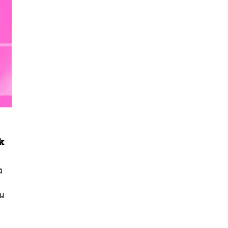
k
นหา
SHARE
TWEET
LINE
EMAIL
ง
ัน