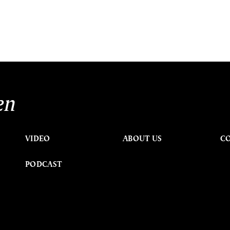
en
VIDEO
ABOUT US
C
PODCAST