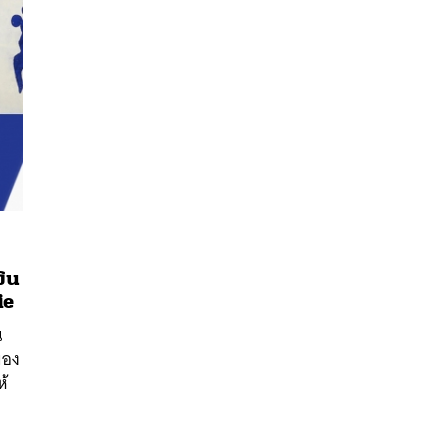
งิน
ie
นหา
น
SHARE
TWEET
LINE
EMAIL
มอง
ห้