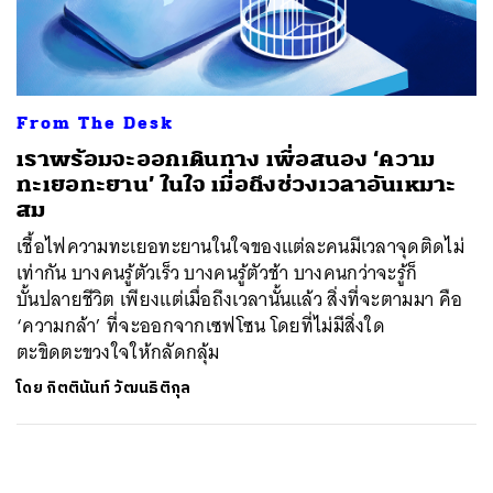
ค้นหา
SHARE
TWEET
LINE
EMAIL
From The Desk
เราพร้อมจะออกเดินทาง เพื่อสนอง ‘ความ
ทะเยอทะยาน’ ในใจ เมื่อถึงช่วงเวลาอันเหมาะ
สม
เชื้อไฟความทะเยอทะยานในใจของแต่ละคนมีเวลาจุดติดไม่
เท่ากัน บางคนรู้ตัวเร็ว บางคนรู้ตัวช้า บางคนกว่าจะรู้ก็
บั้นปลายชีวิต เพียงแต่เมื่อถึงเวลานั้นแล้ว สิ่งที่จะตามมา คือ
‘ความกล้า’ ที่จะออกจากเซฟโซน โดยที่ไม่มีสิ่งใด
ตะขิดตะขวงใจให้กลัดกลุ้ม
โดย
กิตตินันท์ วัฒนธิติกุล