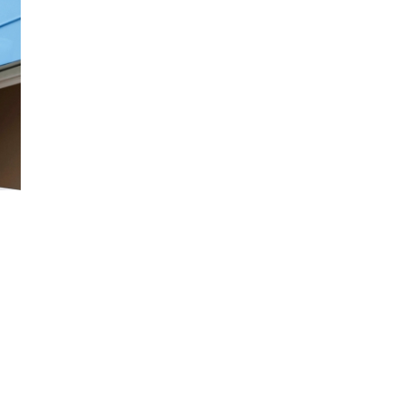
นหา
SHARE
TWEET
LINE
EMAIL