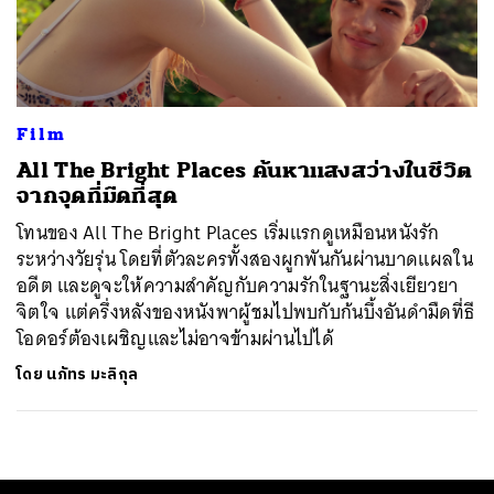
ค้นหา
SHARE
TWEET
LINE
EMAIL
Film
All The Bright Places ค้นหาแสงสว่างในชีวิต
จากจุดที่มืดที่สุด
โทนของ All The Bright Places เริ่มแรกดูเหมือนหนังรัก
ระหว่างวัยรุ่น โดยที่ตัวละครทั้งสองผูกพันกันผ่านบาดแผลใน
อดีต และดูจะให้ความสำคัญกับความรักในฐานะสิ่งเยียวยา
จิตใจ แต่ครึ่งหลังของหนังพาผู้ชมไปพบกับก้นบึ้งอันดำมืดที่ธี
โอดอร์ต้องเผชิญและไม่อาจข้ามผ่านไปได้
โดย
นภัทร มะลิกุล