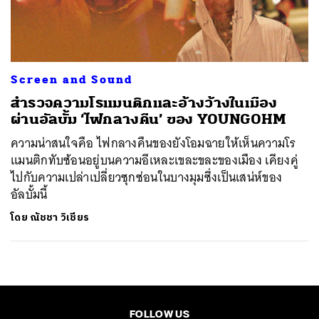
ค้นหา
SHARE
TWEET
LINE
EMAIL
Screen and Sound
สำรวจความโรแมนติกและอ้างว้างในเมือง
ผ่านอัลบั้ม ‘ไฟกลางคืน’ ของ YOUNGOHM
ความน่าสนใจคือ ไฟกลางคืนของยังโอมฉายให้เห็นความโร
แมนติกทับซ้อนอยู่บนความอีเหละเขละขละของเมือง เคียงคู่
ไปกับความเปล่าเปลี่ยวซุกซ่อนในบางมุมซึ่งเป็นเสน่ห์ของ
อัลบั้มนี้
โดย
ณัชชา วิเชียร
FOLLOW US