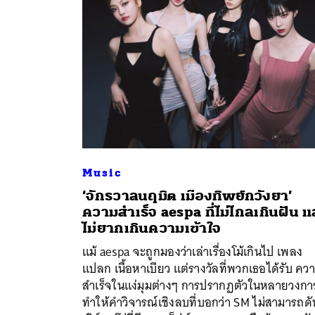
Music
‘จักรวาลนฤมิต เมืองทิพย์กวังยา’
ความสำเร็จ aespa ที่ไม่ไกลเกินฝัน แ
ไม่ยากเกินความเข้าใจ
ค้
แม้ aespa จะถูกมองว่าเล่าเรื่องโม้เกินไป เพลง
แปลก เนื้อหาเบียว แต่รางวัลที่พวกเธอได้รับ คว
สำเร็จในแง่มุมต่างๆ การปรากฏตัวในหลายวงกา
ทำให้คำวิจารณ์เชิงลบที่บอกว่า SM ไม่สามารถดั