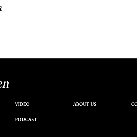
บ
มี
en
VIDEO
ABOUT US
C
PODCAST