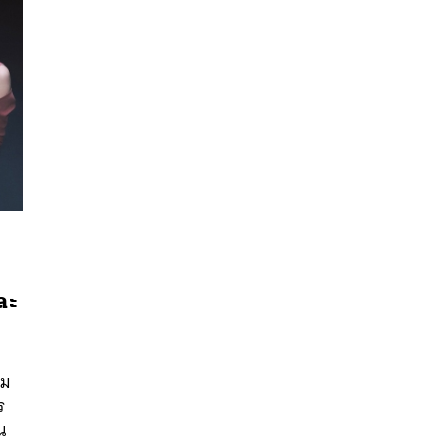
ละ
นหา
SHARE
TWEET
LINE
EMAIL
าม
ร
น