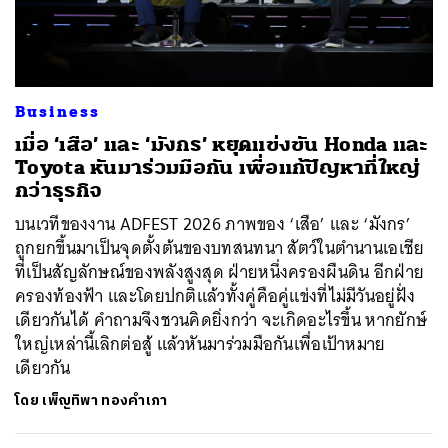
Business
เมื่อ ‘เสือ’ และ ‘มังกร’ หยุดแข่งขัน Honda และ
Toyota หันมาร่วมมือกัน เพื่อแก้ปัญหาที่ใหญ่
กว่าธุรกิจ
บนเวทีของงาน ADFEST 2026 ภาพของ ‘เสือ’ และ ‘มังกร’
ถูกยกขึ้นมาเป็นจุดตั้งต้นของบทสนทนา สัตว์ในตำนานเอเชีย
ที่เป็นสัญลักษณ์ของพลังสูงสุด ฝ่ายหนึ่งครองผืนดิน อีกฝ่าย
ครองท้องฟ้า และโดยปกติแล้วทั้งคู่คือคู่แข่งที่ไม่มีวันอยู่ฝั่ง
เดียวกันได้ คำถามจึงชวนคิดยิ่งกว่า จะเกิดอะไรขึ้น หากยักษ์
ใหญ่เหล่านี้เลิกต่อสู้ แล้วหันมาร่วมมือกันเพื่อเป้าหมาย
เดียวกัน
โดย
เพ็ญทิพา ทองคำเภา
ค้นหา
SHARE
TWEET
LINE
EMAIL