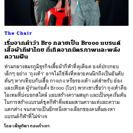
ค้นหา
The Chair
SHARE
TWEET
LINE
EMAIL
เริ่มจากคำว่า Bro กลายเป็น Brooo แบรนด์
เสื้อผ้ากีฬาไทย ที่เกิดจากมิตรภาพและพลัง
ความฝัน
ท่ามกลางสมรภูมิธุรกิจเสื้อผ้ากีฬาที่ดุเดือด องค์ประกอบ
เล็กๆ อย่าง ‘ถุงเท้า’ อาจไม่ใช่สิ่งที่หลายคนนึกถึงเป็นอันดับ
ต้นๆ หากเทียบกับเสื้อ กางเกง หรือรองเท้า แต่สำหรับ อ๋อง
และเฟียต ผู้ร่วมก่อตั้ง Brooo (โบร) พวกเขาเชื่อว่า ถุงเท้าคือ
ไอเทมที่บ่งบอกสไตล์ แอบสร้างความสนุก และเป็นจุดเริ่มต้น
ในการสร้างแบรนด์ชุดกีฬาที่ผสมผสานความเท่และความ
แตกต่าง จนกลายเป็นอีกหนึ่งทางเลือกของคนที่มองหา
แบรนด์กีฬาที่ไม่จำเจ
โดย
เพ็ญทิพา ทองคำเภา