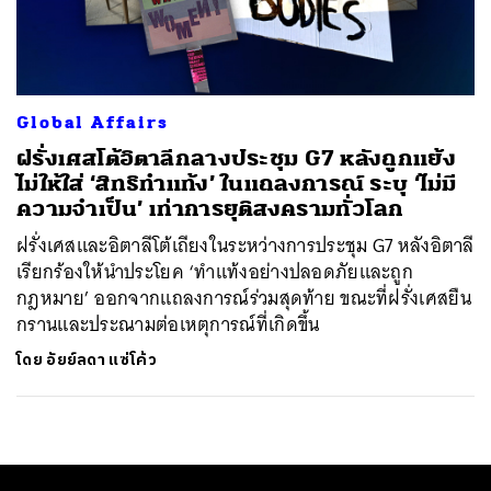
ค้นหา
SHARE
TWEET
LINE
EMAIL
Global Affairs
ฝรั่งเศสโต้อิตาลีกลางประชุม G7 หลังถูกแย้ง
ไม่ให้ใส่ ‘สิทธิทำแท้ง’ ในแถลงการณ์ ระบุ ‘ไม่มี
ความจำเป็น’ เท่าการยุติสงครามทั่วโลก
ฝรั่งเศสและอิตาลีโต้เถียงในระหว่างการประชุม G7 หลังอิตาลี
เรียกร้องให้นำประโยค ‘ทำแท้งอย่างปลอดภัยและถูก
กฎหมาย’ ออกจากแถลงการณ์ร่วมสุดท้าย ขณะที่ฝรั่งเศสยืน
กรานและประณามต่อเหตุการณ์ที่เกิดขึ้น
โดย
อัยย์ลดา แซ่โค้ว