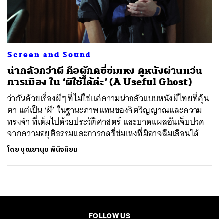
ค้นหา
SHARE
TWEET
LINE
EMAIL
Screen and Sound
น่ากลัวกว่าผี คือผู้กดขี่ข่มเหง ดูหนังผ่านแว่น
การเมือง ใน ‘ผีใช้ได้ค่ะ’ (A Useful Ghost)
ว่ากันด้วยเรื่องผีๆ ที่ไม่ใช่แค่ความน่ากลัวแบบหนังผีไทยที่คุ้น
ตา แต่เป็น ‘ผี’ ในฐานะภาพแทนของจิตวิญญาณและความ
ทรงจำ ที่เต็มไปด้วยประวัติศาสตร์ และบาดแผลอันเจ็บปวด
จากความอยุติธรรมและการกดขี่ข่มเหงที่มิอาจลืมเลือนได้
โดย
บุณยานุช พินิจนิยม
FOLLOW US