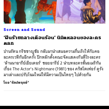
ค้นหา
SHARE
TWEET
LINE
EMAIL
Screen and Sound
‘ฝันร้ายกลางเดือนร้อน’ นิมิตหลอนของละคร
ตลก
ปานรัตน กริชชาญชัย กลับมานำเสนอความรื่นเริงให้กับคอ
ละครเวทีกันอีกครั้ง ปักหลักตั้งคณะจัดแสดงกันที่โรงละคร
‘ล้านนาอารีย์เธียเตอร์’ ซอยอารีย์ 2 นำบทละครสั้นอเมริกัน
เรื่อง The Actor’s Nightmare (1981) ของ คริสโตเฟอร์ ดูรัง
มาเล่าและปรับโฉมใหม่ให้มีความเป็นไทยๆ ไปด้วยกัน
โดย
'กัลปพฤกษ์'