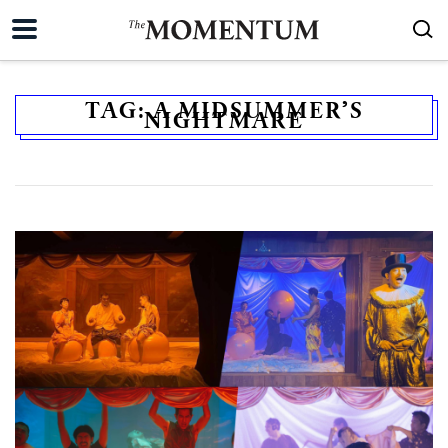
TAG:
A MIDSUMMER’S
NIGHTMARE